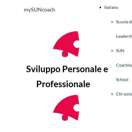
Italiano
mySUNcoach
Scuola d
Leaders
SUN
Coachin
Sviluppo Personale e
School
Professionale
Chi son